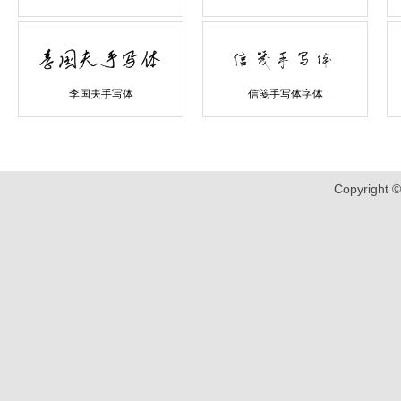
李国夫手写体
信笺手写体字体
Copyrigh