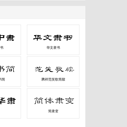
书
华文隶书
书简
腾祥范笑歌简牍
简隶变