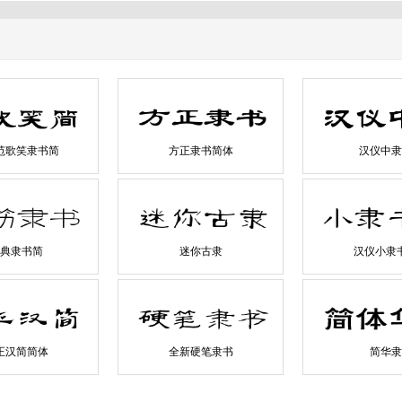
范歌笑隶书简
方正隶书简体
汉仪中隶
典隶书简
迷你古隶
汉仪小隶
正汉简简体
全新硬笔隶书
简华隶