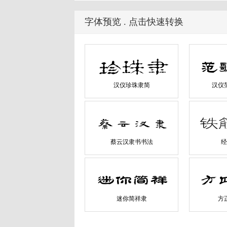
字体预览 . 点击快速转换
汉仪珍珠隶简
汉仪
蔡云汉隶书书法
经
迷你简祥隶
方