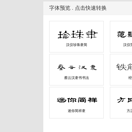
字体预览 . 点击快速转换
汉仪珍珠隶简
汉仪
蔡云汉隶书书法
经
迷你简祥隶
方