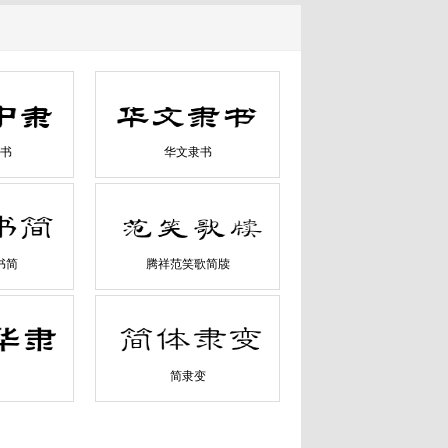
书
华文隶书
书简
腾祥范笑歌简牍
简隶变