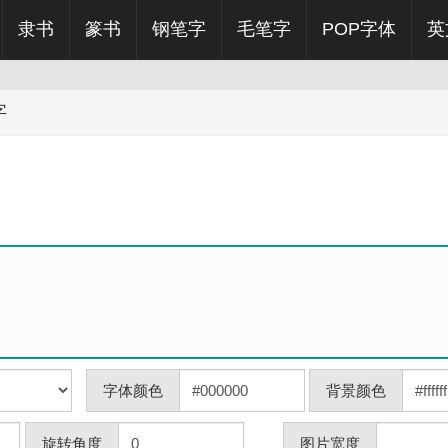
隶书
篆书
钢笔字
毛笔字
POP字体
英
字
字体颜色
背景颜色
旋转角度
图片宽度