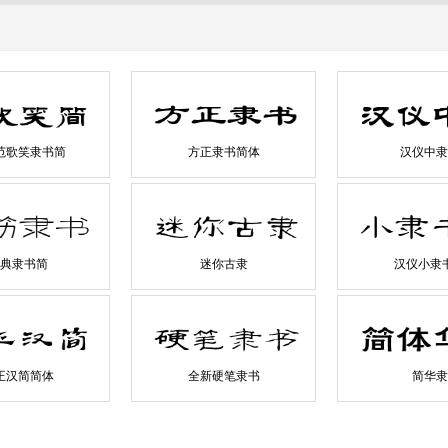
范歌笑隶书简
方正隶书简体
汉仪中隶
典隶书简
迷你古隶
汉仪小隶
正汉简简体
全新硬笔隶书
简华隶