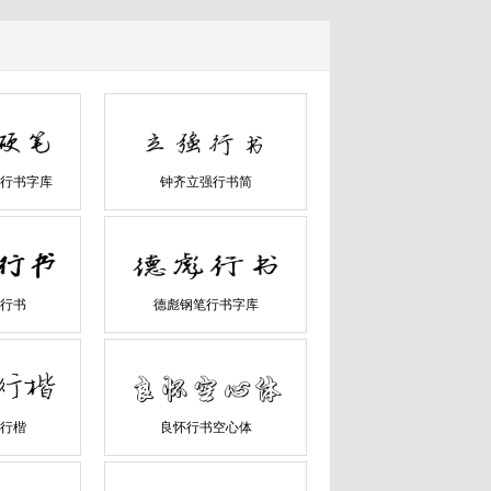
行书字库
钟齐立强行书简
行书
德彪钢笔行书字库
行楷
良怀行书空心体