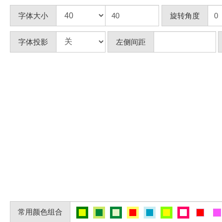
字体大小
旋转角度
字体投影
左侧间距
常用颜色组合