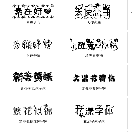
素在妍心
天使恋曲
为你钟情
清醒着幸福
新蒂剪纸体字体
文鼎花瓣体字体
繁花似锦花体字体
花漾字体字体