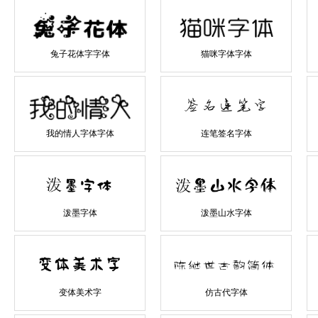
兔子花体字字体
猫咪字体字体
我的情人字体字体
连笔签名字体
泼墨字体
泼墨山水字体
变体美术字
仿古代字体