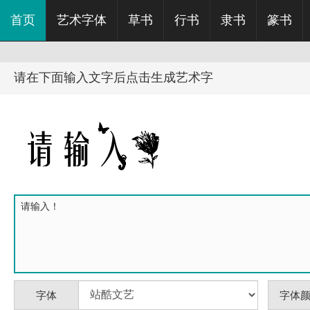
首页
艺术字体
草书
行书
隶书
篆书
请在下面输入文字后点击生成艺术字
字体
字体