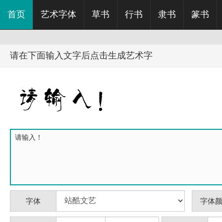
首页
艺术字体
草书
行书
隶书
篆书
请在下面输入文字后点击生成艺术字
字体
字体