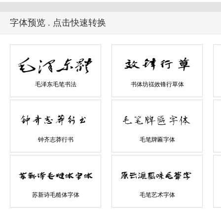
字体预览 . 点击快速转换
毛泽东毛笔书法
书体坊禚效锋行草体
钟齐志莽行书
毛笔牌匾字体
苏新诗毛糙体字体
毛笔艺术字体