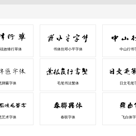
禚效锋行草体
书体坊邓小平字体
中山行书
笔牌匾字体
毛笔书法繁体
日文毛笔
笔艺术字体
春联字体
飞白体字