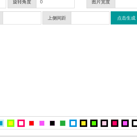
旋转角度
图片宽度
上侧间距
点击生成