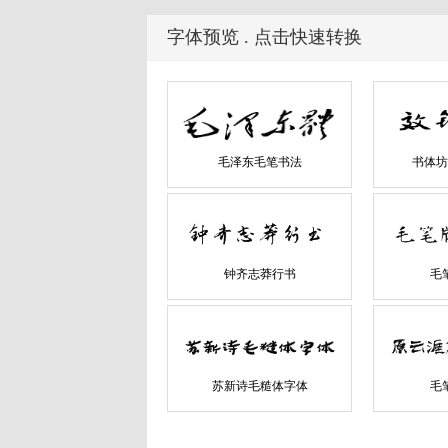
字体预览 . 点击快速转换
毛泽东毛笔书法
书体坊
钟齐志莽行书
毛
苏新诗毛糙体字体
毛