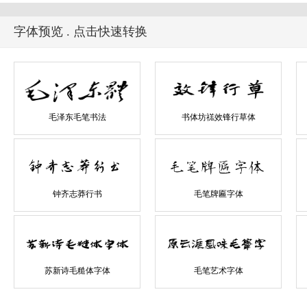
字体预览 . 点击快速转换
毛泽东毛笔书法
书体坊禚效锋行草体
钟齐志莽行书
毛笔牌匾字体
苏新诗毛糙体字体
毛笔艺术字体