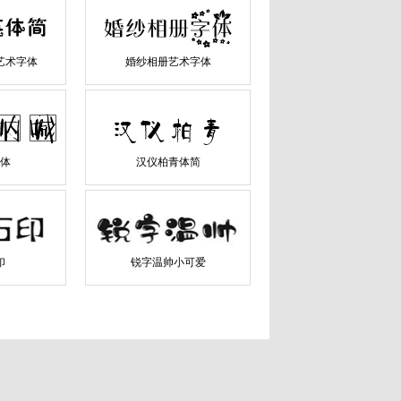
艺术字体
婚纱相册艺术字体
体
汉仪柏青体简
印
锐字温帅小可爱