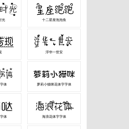
时光
十二星座泡泡鱼
现
浮华一世安
字体
萝莉小猫咪花体字字体
字体
海浪花体字字体