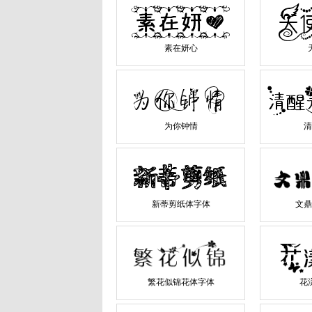
素在妍心
为你钟情
清
新蒂剪纸体字体
文鼎
繁花似锦花体字体
花