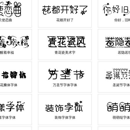
天使恋曲
花都开好了
你好，旧
醒着幸福
青花瓷美术字
若隐若
花瓣体字体
万圣节字体字体
圣诞节字体
漾字体字体
装饰字体字体
萌萌哒字体