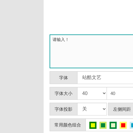
字体
字体大小
字体投影
左侧间距
常用颜色组合