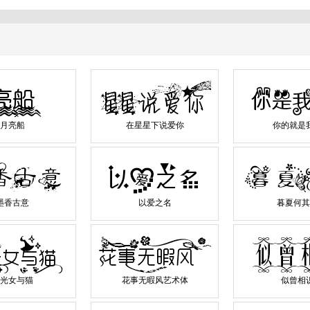
月亮船
在星星下说爱你
你的就是
墨香古意
以爱之名
暮夏何其
光女与猫
花事无暇风艺术体
似曾相