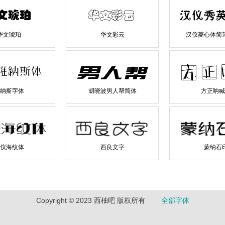
华文琥珀
华文彩云
汉仪菱心体简
纳斯字体
胡晓波男人帮简体
方正呐喊
仪海纹体
西良文字
蒙纳石
Copyright © 2023 西柚吧 版权所有
全部字体