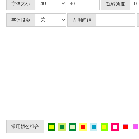
字体大小
旋转角度
字体投影
左侧间距
常用颜色组合